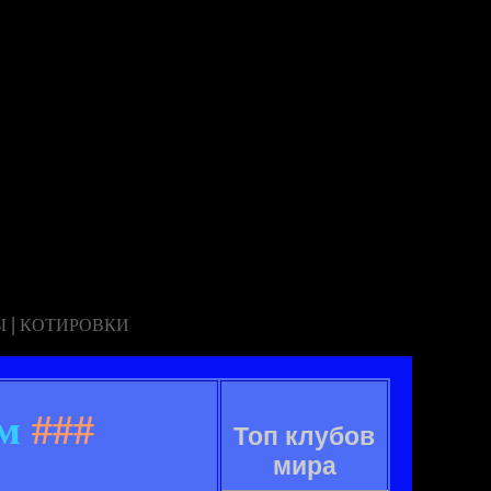
|
Ы
КОТИРОВКИ
м
###
Топ клубов
мира