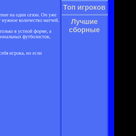
Топ игроков
ение на один сезон. Он уже
т нужное количество матчей.
Лучшие
сборные
только в устной форме, а
иональных футболистов,
себя игрока, но если