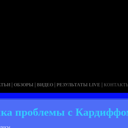
|
|
|
|
АТЬИ
ОБЗОРЫ
ВИДЕО
РЕЗУЛЬТАТЫ LIVE
КОНТАКТ
нка проблемы с Кардиффо
просы.