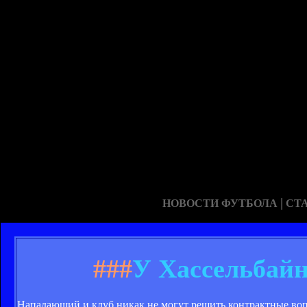
|
НОВОСТИ ФУТБОЛА
СТ
###
У Хассельбай
Нападающий и клуб никак не могут решить контрактные во